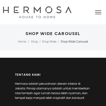
SHOP WIDE CAROUSEL
Home
Shop
Shop Wide
Shop Wide Carousel
/
/
/
TENTANG KAMI
Hermosa adalah perusahaan desain interior di
Jakarta. Prinsip utamanya adalah untuk memberikan
nilai tambah agar rumah terasa lebih nyaman, dan
tempat kerja menjadi lebih inspiratif dan kondusif.