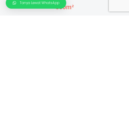
Tanya Lewat WhatsApp
500m²
Luas Area
300m²
Luas Bidang Desain
250jt - 300jt rupiah
Kisaran Harga